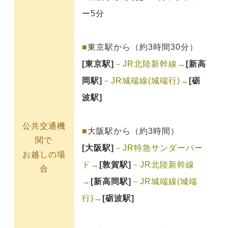
ー5分
■
東京駅から（約3時間30分）
[東京駅]
－JR北陸新幹線→
[新高
岡駅]
－JR城端線(城端行)→
[砺
波駅]
公共交通機
■
大阪駅から（約3時間）
関で
[大阪駅]
－JR特急サンダーバー
お越しの場
ド→
[敦賀駅]
－JR北陸新幹線
合
→
[新高岡駅]
－JR城端線(城端
行)→
[砺波駅]