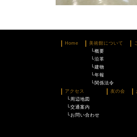
Home
美術館について
└概要
└沿革
└建物
└年報
└関係法令
アクセス
友の会
└周辺地図
└交通案内
└お問い合わせ