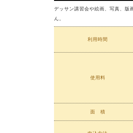
デッサン講習会や絵画、写真、版
ん。
利用時間
使用料
面 積