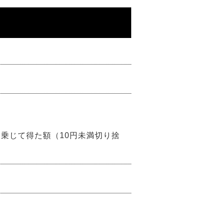
。
を乗じて得た額（10円未満切り捨