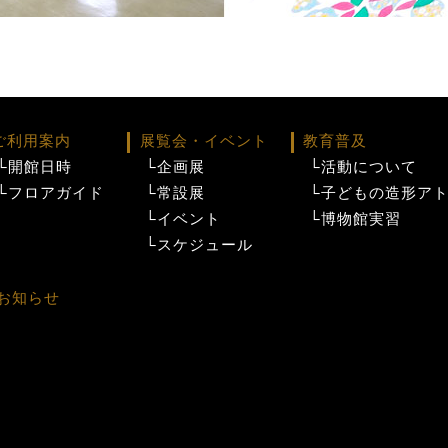
ご利用案内
展覧会・イベント
教育普及
└開館日時
└企画展
└活動について
└フロアガイド
└常設展
└子どもの造形ア
└イベント
└博物館実習
└スケジュール
お知らせ