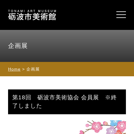
toggle
navigat
企画展
Home
> 企画展
第18回 砺波市美術協会 会員展 ※終
了しました