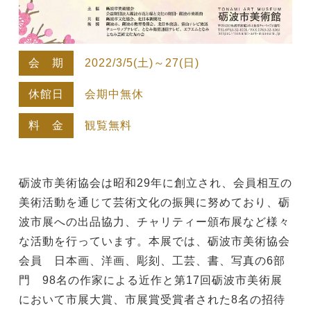
会 期
2022/3/5(土)～27(日)
休館日
会期中無休
料 金
観覧無料
砺波市美術協会は昭和29年に創立され、会員相互の
美術活動を通じて芸術文化の振興に努めており、砺
波市展への出品協力、チャリティー頒布展など様々
な活動を行っています。本展では、砺波市美術協会
会員 日本画、洋画、彫刻、工芸、書、写真の6部
門 98名の作家による近作と第17回砺波市美術展
において市展大賞、市展賞受賞者された8名の招待