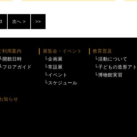
3
次へ >
>>
ご利用案内
展覧会・イベント
教育普及
└開館日時
└企画展
└活動について
└フロアガイド
└常設展
└子どもの造形ア
└イベント
└博物館実習
└スケジュール
お知らせ