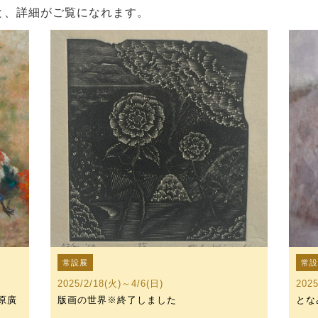
と、詳細がご覧になれます。
常設展
常
2025/2/18(火)～4/6(日)
202
原廣
版画の世界※終了しました
とな