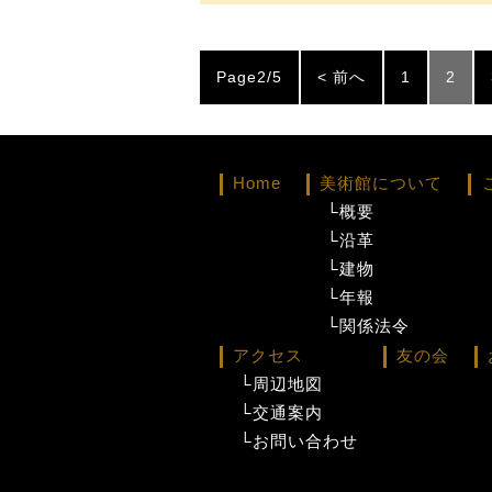
Page2/5
< 前へ
1
2
Home
美術館について
└概要
└沿革
└建物
└年報
└関係法令
アクセス
友の会
└周辺地図
└交通案内
└お問い合わせ