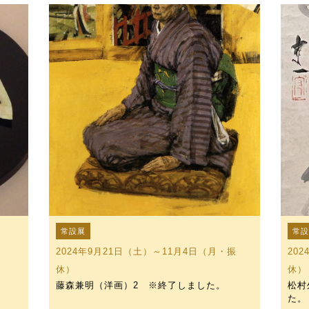
常設展
常
2024年9月21日（土）～11月4日（月・振
20
休）
休）
藤森兼明（洋画）2 ※終了しました。
松村
た。