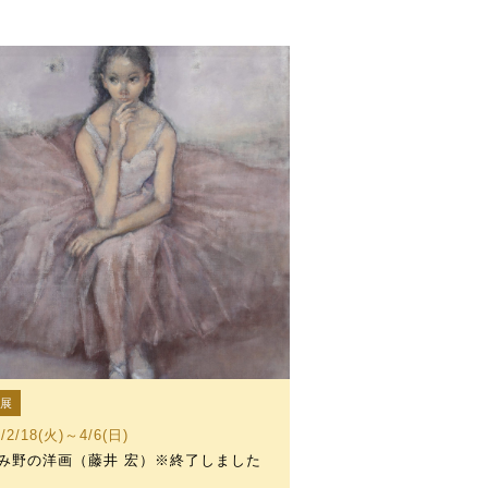
設展
5/2/18(火)～4/6(日)
み野の洋画（藤井 宏）※終了しました