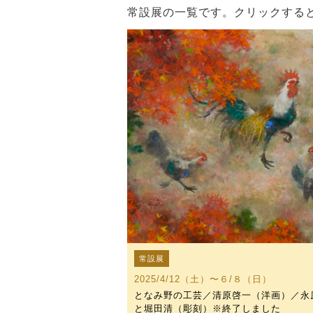
常設展の一覧です。クリックする
常設展
2025/4/12（土）〜６/８（日）
となみ野の工芸／清原啓一（洋画）／永
と堀田清（彫刻）※終了しました